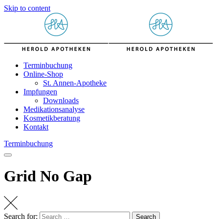
Skip to content
Terminbuchung
Online-Shop
St. Annen-Apotheke
Impfungen
Downloads
Medikationsanalyse
Kosmetikberatung
Kontakt
Terminbuchung
Grid No Gap
Search for:
Search