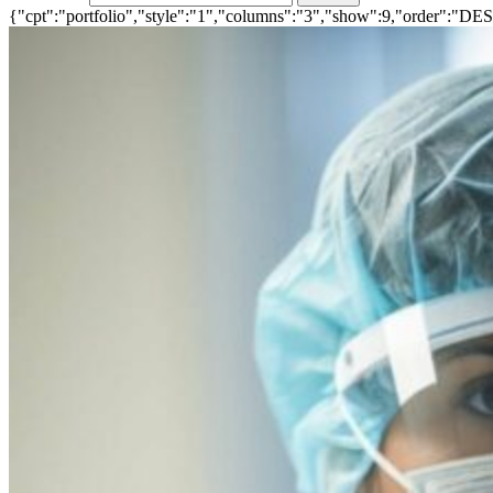
{"cpt":"portfolio","style":"1","columns":"3","show":9,"order":"DE