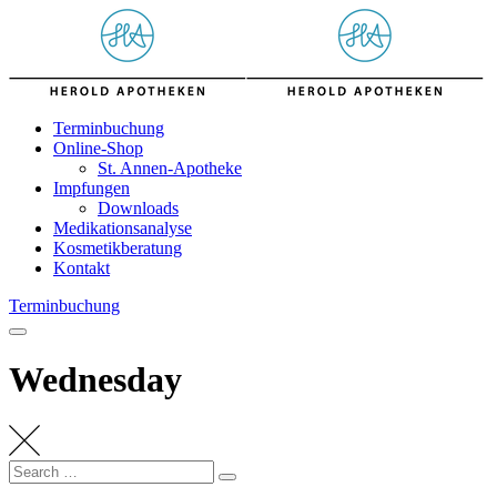
Skip
to
content
Terminbuchung
Online-Shop
St. Annen-Apotheke
Impfungen
Downloads
Medikationsanalyse
Kosmetikberatung
Kontakt
Terminbuchung
Wednesday
Search
Search
for: