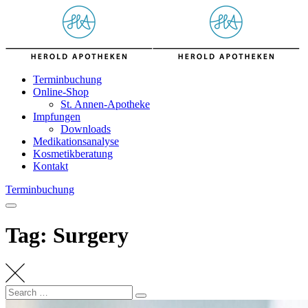
Skip
to
content
Terminbuchung
Online-Shop
St. Annen-Apotheke
Impfungen
Downloads
Medikationsanalyse
Kosmetikberatung
Kontakt
Terminbuchung
Tag: Surgery
Search
Search
for: