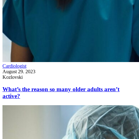
Cardiologist
August 29. 2023
Kozlovski
What’s the reason so many older adults aren’t
active?